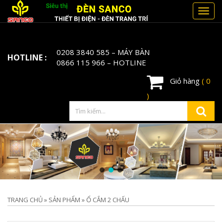
Toggl
navig
0208 3840 585
– MÁY BÀN
HOTLINE :
0866 115 966
– HOTLINE
Giỏ hàng
( 0
)
TRANG CHỦ
»
SẢN PHẨM
»
Ổ CẮM 2 CHẤU