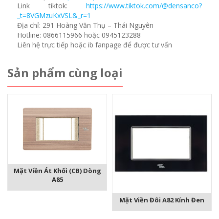
Link tiktok:
https://www.tiktok.com/@densanco?
_t=8VGMzuKxVSL&_r=1
Địa chỉ: 291 Hoàng Văn Thụ – Thái Nguyên
Hotline: 0866115966 hoặc 0945123288
Liên hệ trực tiếp hoặc ib fanpage để được tư vấn
Sản phẩm cùng loại
Mặt Viền Át Khối (CB) Dòng
A85
Mặt Viền Đôi A82 Kính Đen