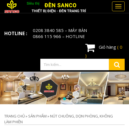
Toggl
navig
0208 3840 585
– MÁY BÀN
HOTLINE :
0866 115 966
– HOTLINE
Giỏ hàng
( 0
)
TRANG CHỦ
»
SẢN PHẨM
»
NÚT CHUÔNG, DỌN PHÒNG, KHÔNG
LÀM PHIỀN