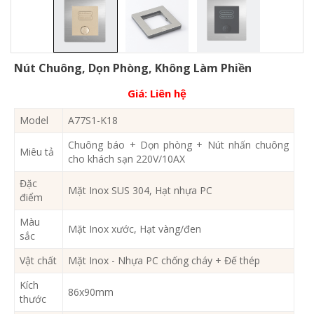
Nút Chuông, Dọn Phòng, Không Làm Phiền
Giá:
Liên hệ
Model
A77S1-K18
Chuông báo + Dọn phòng + Nút nhấn chuông
Miêu tả
cho khách sạn 220V/10AX
Đặc
Mặt Inox SUS 304, Hạt nhựa PC
điểm
Màu
Mặt Inox xước, Hạt vàng/đen
sắc
Vật chất
Mặt Inox - Nhựa PC chống cháy + Đế thép
Kích
86x90mm
thước