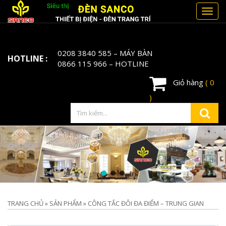
Toggl
navig
0208 3840 585
– MÁY BÀN
HOTLINE :
0866 115 966
– HOTLINE
Giỏ hàng
( 0
)
TRANG CHỦ
»
SẢN PHẨM
»
CÔNG TẮC ĐÔI ĐA ĐIỂM – TRUNG GIAN