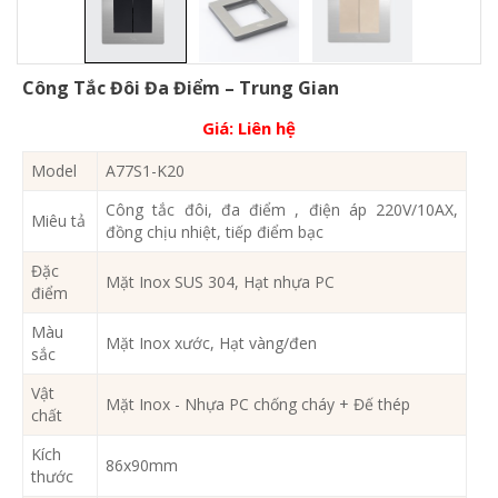
Công Tắc Đôi Đa Điểm – Trung Gian
Giá:
Liên hệ
Model
A77S1-K20
Công tắc đôi, đa điểm , điện áp 220V/10AX,
Miêu tả
đồng chịu nhiệt, tiếp điểm bạc
Đặc
Mặt Inox SUS 304, Hạt nhựa PC
điểm
Màu
Mặt Inox xước, Hạt vàng/đen
sắc
Vật
Mặt Inox - Nhựa PC chống cháy + Đế thép
chất
Kích
86x90mm
thước