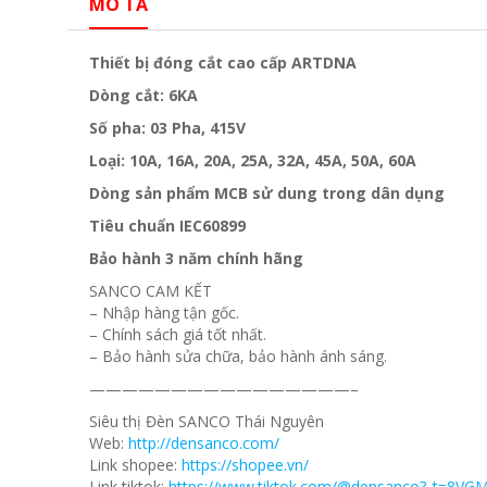
MÔ TẢ
Thiết bị đóng cắt cao cấp ARTDNA
Dòng cắt: 6KA
Số pha: 03 Pha, 415V
Loại: 10A, 16A, 20A, 25A, 32A, 45A, 50A, 60A
Dòng sản phẩm MCB sử dung trong dân dụng
Tiêu chuẩn IEC60899
Bảo hành 3 năm chính hãng
SANCO CAM KẾT
– Nhập hàng tận gốc.
– Chính sách giá tốt nhất.
– Bảo hành sửa chữa, bảo hành ánh sáng.
————————————————–
Siêu thị Đèn SANCO Thái Nguyên
Web:
http://densanco.com/
Link shopee:
https://shopee.vn/
Link tiktok:
https://www.tiktok.com/@densanco?_t=8VG