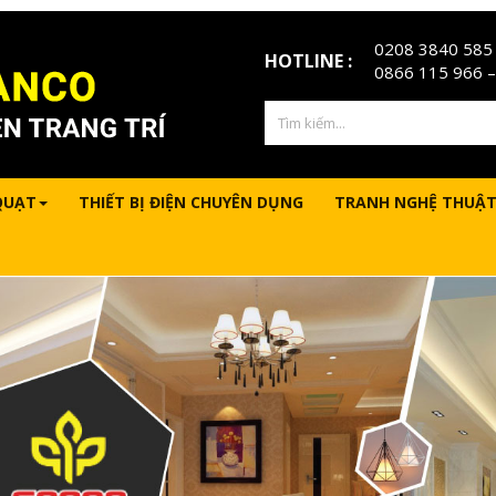
0208 3840 585
HOTLINE :
0866 115 966
–
QUẠT
THIẾT BỊ ĐIỆN CHUYÊN DỤNG
TRANH NGHỆ THUẬT