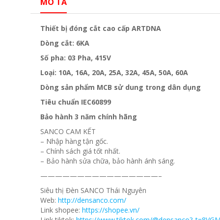
MÔ TẢ
Thiết bị đóng cắt cao cấp ARTDNA
Dòng cắt: 6KA
Số pha: 03 Pha, 415V
Loại: 10A, 16A, 20A, 25A, 32A, 45A, 50A, 60A
Dòng sản phẩm MCB sử dung trong dân dụng
Tiêu chuẩn IEC60899
Bảo hành 3 năm chính hãng
SANCO CAM KẾT
– Nhập hàng tận gốc.
– Chính sách giá tốt nhất.
– Bảo hành sửa chữa, bảo hành ánh sáng.
————————————————–
Siêu thị Đèn SANCO Thái Nguyên
Web:
http://densanco.com/
Link shopee:
https://shopee.vn/
Link tiktok:
https://www.tiktok.com/@densanco?_t=8VG