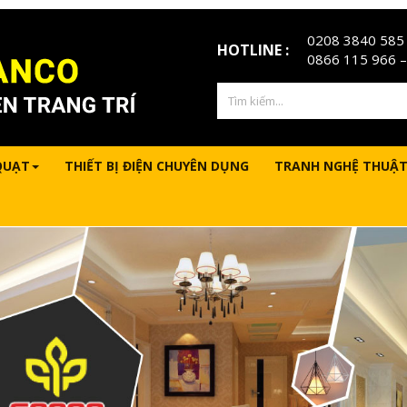
0208 3840 585
HOTLINE :
0866 115 966
–
QUẠT
THIẾT BỊ ĐIỆN CHUYÊN DỤNG
TRANH NGHỆ THUẬT