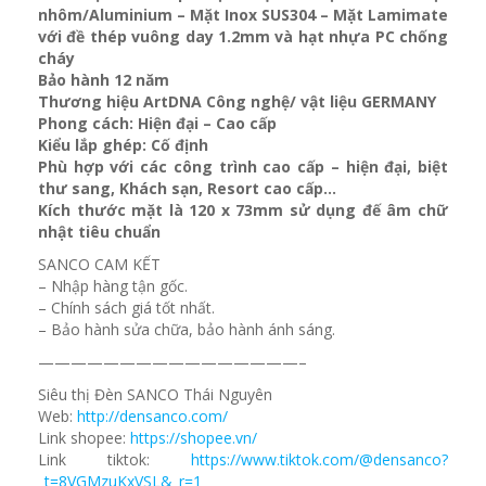
nhôm/Aluminium – Mặt Inox SUS304 – Mặt Lamimate
với đề thép vuông day 1.2mm và
hạt nhựa PC chống
cháy
Bảo hành 12 năm
Thương hiệu ArtDNA Công nghệ/ vật liệu GERMANY
Phong cách: Hiện đại – Cao cấp
Kiểu lắp ghép: Cố định
Phù hợp với các công trình cao cấp – hiện đại, biệt
thư sang, Khách sạn
, Resort cao cấp…
Kích thước mặt là 120 x 73mm sử dụng đế âm chữ
nhật tiêu chuẩn
SANCO CAM KẾT
– Nhập hàng tận gốc.
– Chính sách giá tốt nhất.
– Bảo hành sửa chữa, bảo hành ánh sáng.
————————————————–
Siêu thị Đèn SANCO Thái Nguyên
Web:
http://densanco.com/
Link shopee:
https://shopee.vn/
Link tiktok:
https://www.tiktok.com/@densanco?
_t=8VGMzuKxVSL&_r=1