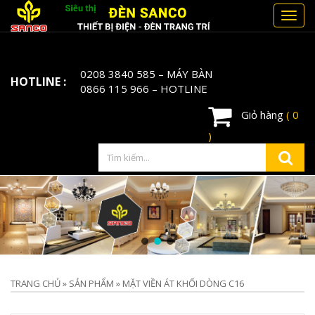
Toggl
navig
0208 3840 585
– MÁY BÀN
HOTLINE :
0866 115 966
– HOTLINE
Giỏ hàng
( 0
)
TRANG CHỦ
»
SẢN PHẨM
»
MẶT VIỀN ÁT KHỐI DÒNG C16