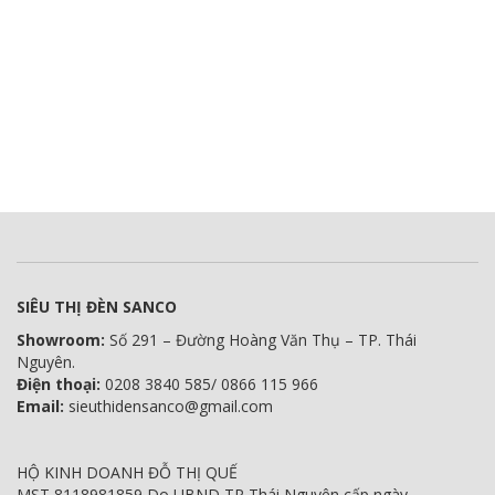
SIÊU THỊ ĐÈN SANCO
Showroom:
Số 291 – Đường Hoàng Văn Thụ – TP. Thái
Nguyên.
Điện thoại:
0208 3840 585/ 0866 115 966
Email:
sieuthidensanco@gmail.com
HỘ KINH DOANH ĐỖ THỊ QUẾ
MST 8118981859 Do UBND TP Thái Nguyên cấp ngày