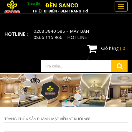
Toggl
navig
0208 3840 585
– MÁY BÀN
HOTLINE :
0866 115 966
– HOTLINE
Giỏ hàng
( 0
)
TRANG CHỦ
»
SẢN PHẨM
»
MẶT VIỀN ÁT KHỐI A88