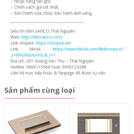
– Nhập hàng tận gốc.
– Chính sách giá tốt nhất.
– Bảo hành sửa chữa, bảo hành ánh sáng.
————————————————–
Siêu thị Đèn SANCO Thái Nguyên
Web:
http://densanco.com/
Link shopee:
https://shopee.vn/
Link tiktok:
https://www.tiktok.com/@densanco?
_t=8VGMzuKxVSL&_r=1
Địa chỉ: 291 Hoàng Văn Thụ – Thái Nguyên
Hotline: 0866115966 hoặc 0945123288
Liên hệ trực tiếp hoặc ib fanpage để được tư vấn
Sản phẩm cùng loại