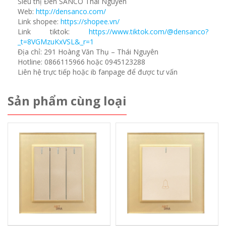
Siêu thị Đèn SANCO Thái Nguyên
Web:
http://densanco.com/
Link shopee:
https://shopee.vn/
Link tiktok:
https://www.tiktok.com/@densanco?
_t=8VGMzuKxVSL&_r=1
Địa chỉ: 291 Hoàng Văn Thụ – Thái Nguyên
Hotline: 0866115966 hoặc 0945123288
Liên hệ trực tiếp hoặc ib fanpage để được tư vấn
Sản phẩm cùng loại