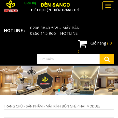
Toggl
navig
0208 3840 585
– MÁY BÀN
HOTLINE :
0866 115 966
– HOTLINE
Giỏ hàng
( 0
)
TRANG CHỦ
»
SẢN PHẨM
»
MẶT KÍNH BỐN GHÉP HẠT MODULE