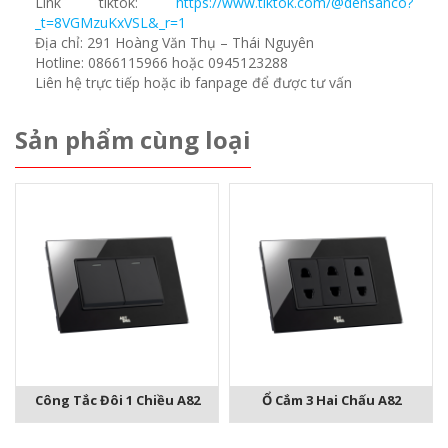
Link tiktok:
https://www.tiktok.com/@densanco?
_t=8VGMzuKxVSL&_r=1
Địa chỉ: 291 Hoàng Văn Thụ – Thái Nguyên
Hotline: 0866115966 hoặc 0945123288
Liên hệ trực tiếp hoặc ib fanpage để được tư vấn
Sản phẩm cùng loại
Công Tắc Đôi 1 Chiều A82
Ổ Cắm 3 Hai Chấu A82