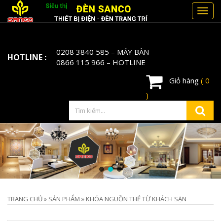
Toggl
navig
0208 3840 585
– MÁY BÀN
HOTLINE :
0866 115 966
– HOTLINE
Giỏ hàng
( 0
)
TRANG CHỦ
»
SẢN PHẨM
»
KHÓA NGUỒN THẺ TỪ KHÁCH SẠN