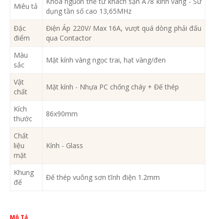
Khóa nguồn thẻ từ khách sạn A78 kính vàng - Sử
Miêu tả
dụng tần số cao 13,65MHz
Đặc
Điện Áp 220V/ Max 16A, vượt quá dòng phải đấu
điểm
qua Contactor
Màu
Mặt kính vàng ngọc trai, hạt vàng/đen
sắc
Vật
Mặt kính - Nhựa PC chống cháy + Đế thép
chất
Kích
86x90mm
thước
Chất
liệu
Kính - Glass
mặt
Khung
Đế thép vuông sơn tĩnh điện 1.2mm
đế
Mô Tả