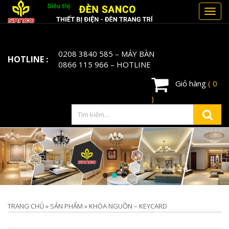
Toggl
navig
0208 3840 585
– MÁY BÀN
HOTLINE :
0866 115 966
– HOTLINE
Giỏ hàng
( 0
)
TRANG CHỦ
»
SẢN PHẨM
»
KHÓA NGUỒN – KEYCARD