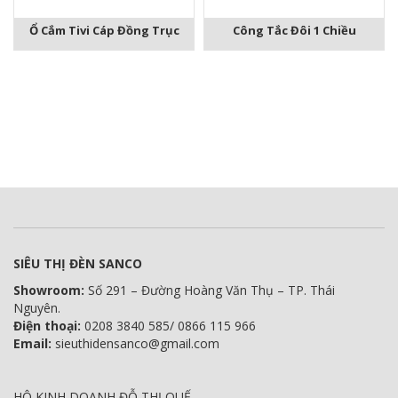
Ổ Cắm Tivi Cáp Đồng Trục
Công Tắc Đôi 1 Chiều
SIÊU THỊ ĐÈN SANCO
Showroom:
Số 291 – Đường Hoàng Văn Thụ – TP. Thái
Nguyên.
Điện thoại:
0208 3840 585/ 0866 115 966
Email:
sieuthidensanco@gmail.com
HỘ KINH DOANH ĐỖ THỊ QUẾ