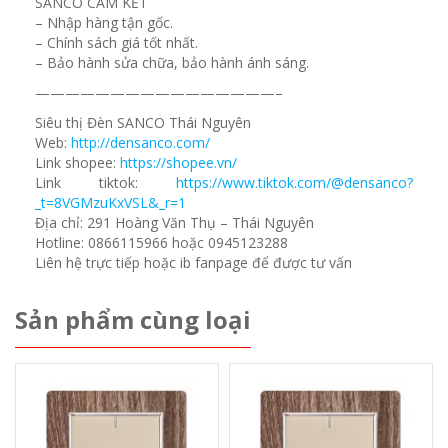
SANCO CAM KẾT
– Nhập hàng tận gốc.
– Chính sách giá tốt nhất.
– Bảo hành sửa chữa, bảo hành ánh sáng.
————————————————–
Siêu thị Đèn SANCO Thái Nguyên
Web:
http://densanco.com/
Link shopee:
https://shopee.vn/
Link tiktok:
https://www.tiktok.com/@densanco?
_t=8VGMzuKxVSL&_r=1
Địa chỉ: 291 Hoàng Văn Thụ – Thái Nguyên
Hotline: 0866115966 hoặc 0945123288
Liên hệ trực tiếp hoặc ib fanpage để được tư vấn
Sản phẩm cùng loại