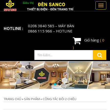
Toggl
navig
0208 3840 585
– MÁY BÀN
HOTLINE :
0866 115 966
– HOTLINE
Giỏ hàng
( 0
)
TRANG CHỦ
»
SẢN PHẨM
»
CÔNG TẮC ĐÔI 2 CHIỀU