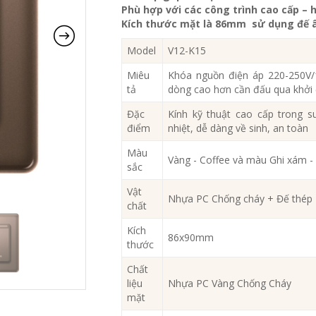
Phù hợp với các công trình cao cấp – h
Kích thước mặt là 86mm sử dụng đế â
Model
V12-K15
Miêu
Khóa nguồn điện áp 220-250V/
tả
dòng cao hơn cần đấu qua khởi
Đặc
Kính kỹ thuật cao cấp trong su
điểm
nhiệt, dễ dàng về sinh, an toàn
Màu
Vàng - Coffee và màu Ghi xám -
sắc
Vật
Nhựa PC Chống cháy + Đế thép
chất
Kích
86x90mm
thước
Chất
liệu
Nhựa PC Vàng Chống Cháy
mặt