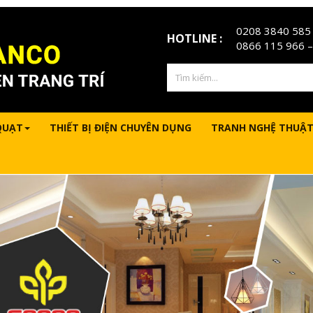
0208 3840 585
HOTLINE :
0866 115 966
–
QUẠT
THIẾT BỊ ĐIỆN CHUYÊN DỤNG
TRANH NGHỆ THUẬT