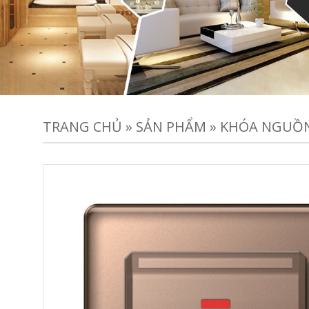
TRANG CHỦ
»
SẢN PHẨM
»
KHÓA NGUỒN