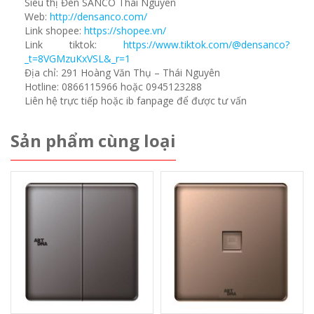
Siêu thị Đèn SANCO Thái Nguyên
Web:
http://densanco.com/
Link shopee:
https://shopee.vn/
Link tiktok:
https://www.tiktok.com/@densanco?
_t=8VGMzuKxVSL&_r=1
Địa chỉ: 291 Hoàng Văn Thụ – Thái Nguyên
Hotline: 0866115966 hoặc 0945123288
Liên hệ trực tiếp hoặc ib fanpage để được tư vấn
Sản phẩm cùng loại