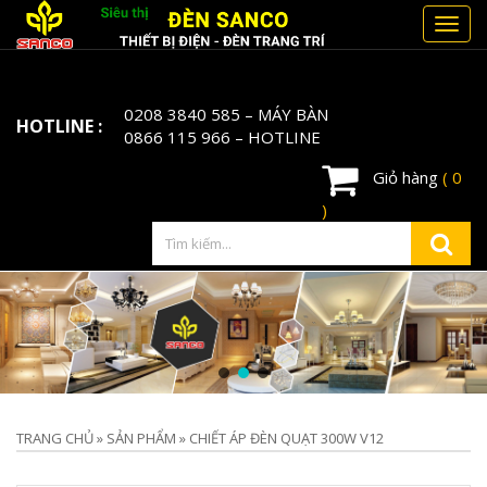
Toggl
navig
0208 3840 585
– MÁY BÀN
HOTLINE :
0866 115 966
– HOTLINE
Giỏ hàng
( 0
)
TRANG CHỦ
»
SẢN PHẨM
»
CHIẾT ÁP ĐÈN QUẠT 300W V12