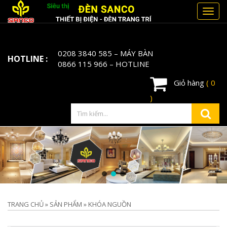
Toggl
navig
0208 3840 585
– MÁY BÀN
HOTLINE :
0866 115 966
– HOTLINE
Giỏ hàng
( 0
)
TRANG CHỦ
»
SẢN PHẨM
»
KHÓA NGUỒN