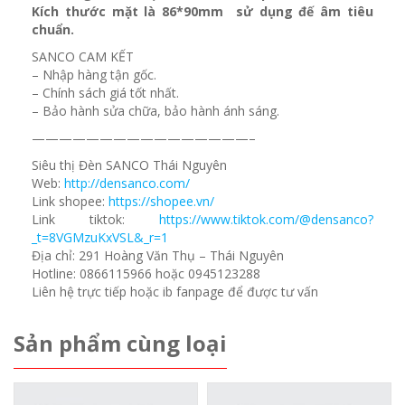
Kích thước mặt là 86*90mm sử dụng đế âm tiêu
chuẩn.
SANCO CAM KẾT
– Nhập hàng tận gốc.
– Chính sách giá tốt nhất.
– Bảo hành sửa chữa, bảo hành ánh sáng.
————————————————–
Siêu thị Đèn SANCO Thái Nguyên
Web:
http://densanco.com/
Link shopee:
https://shopee.vn/
Link tiktok:
https://www.tiktok.com/@densanco?
_t=8VGMzuKxVSL&_r=1
Địa chỉ: 291 Hoàng Văn Thụ – Thái Nguyên
Hotline: 0866115966 hoặc 0945123288
Liên hệ trực tiếp hoặc ib fanpage để được tư vấn
Sản phẩm cùng loại