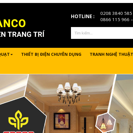
0208 3840 585
HOTLINE :
0866 115 966
–
QUẠT
THIẾT BỊ ĐIỆN CHUYÊN DỤNG
TRANH NGHỆ THUẬT