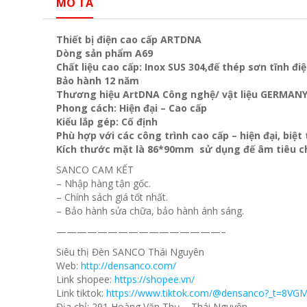
MÔ TẢ
Thiết bị điện cao cấp ARTDNA
Dòng sản phẩm A69
Chất liệu cao cấp: Inox SUS 304,đế thép sơn tĩnh đi
Bảo hành 12 năm
Thương hiệu ArtDNA Công nghệ/ vật liệu GERMAN
Phong cách: Hiện đại – Cao cấp
Kiểu lắp gép: Cố định
Phù hợp với các công trình cao cấp – hiện đại, biệ
Kích thước mặt là 86*90mm sử dụng đế âm tiêu c
SANCO CAM KẾT
– Nhập hàng tận gốc.
– Chính sách giá tốt nhất.
– Bảo hành sửa chữa, bảo hành ánh sáng.
————————————————–
Siêu thị Đèn SANCO Thái Nguyên
Web:
http://densanco.com/
Link shopee:
https://shopee.vn/
Link tiktok:
https://www.tiktok.com/@densanco?_t=8VG
Địa chỉ: 291 Hoàng Văn Thụ – Thái Nguyên