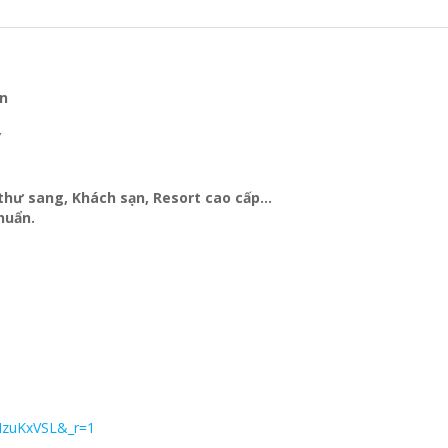
ện
Y
t thư sang, Khách sạn
, Resort cao cấp…
huẩn.
MzuKxVSL&_r=1