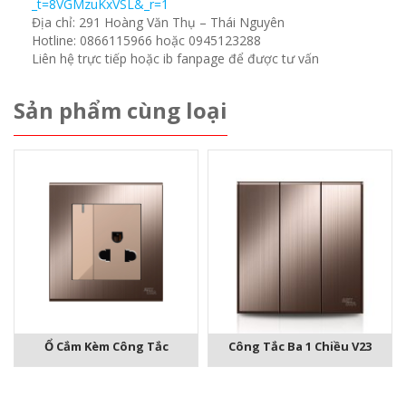
_t=8VGMzuKxVSL&_r=1
Địa chỉ: 291 Hoàng Văn Thụ – Thái Nguyên
Hotline: 0866115966 hoặc 0945123288
Liên hệ trực tiếp hoặc ib fanpage để được tư vấn
Sản phẩm cùng loại
Ổ Cắm Kèm Công Tắc
Công Tắc Ba 1 Chiều V23