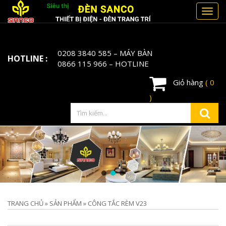
Toggl
navig
0208 3840 585
– MÁY BÀN
HOTLINE :
0866 115 966
– HOTLINE
Giỏ hàng
( 0
)
TRANG CHỦ
»
SẢN PHẨM
»
CÔNG TẮC RÈM V23