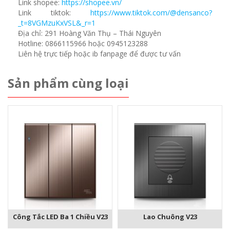
Link shopee:
https://shopee.vn/
Link tiktok:
https://www.tiktok.com/@densanco?
_t=8VGMzuKxVSL&_r=1
Địa chỉ: 291 Hoàng Văn Thụ – Thái Nguyên
Hotline: 0866115966 hoặc 0945123288
Liên hệ trực tiếp hoặc ib fanpage để được tư vấn
Sản phẩm cùng loại
Công Tắc LED Ba 1 Chiều V23
Lao Chuông V23