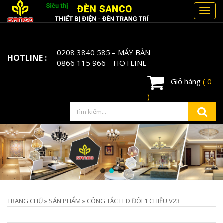
Toggl
navig
0208 3840 585
– MÁY BÀN
HOTLINE :
0866 115 966
– HOTLINE
Giỏ hàng
( 0
)
TRANG CHỦ
»
SẢN PHẨM
»
CÔNG TẮC LED ĐÔI 1 CHIỀU V23