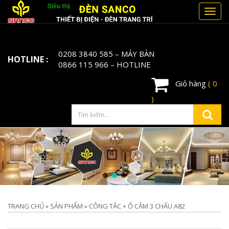
Toggl
navig
0208 3840 585
– MÁY BÀN
HOTLINE :
0866 115 966
– HOTLINE
Giỏ hàng
( 0
)
TRANG CHỦ
»
SẢN PHẨM
»
CÔNG TẮC + Ổ CẮM 3 CHẤU A82