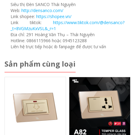
Siêu thị Đèn SANCO Thái Nguyên
Web:
http://densanco.com/
Link shopee:
https://shopee.vn/
Link tiktok:
https://www.tiktok.com/@densanco?
_t=8VGMzuKxVSL&_r=1
Địa chỉ: 291 Hoàng Văn Thụ – Thái Nguyên
Hotline: 0866115966 hoặc 0945123288
Liên hệ trực tiếp hoặc ib fanpage để được tư vấn
Sản phẩm cùng loại