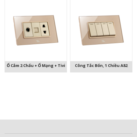
Ổ Cắm 2 Chấu + Ổ Mạng + Tivi
Công Tắc Bốn, 1 Chiều A82