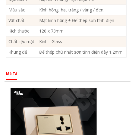
Màu sắc
Kính hồng, hạt trắng / vàng / đen.
Vật chất
Mặt kính hồng + Đế thép sơn tĩnh điện
Kích thước
120 x 73mm
Chất liệu mặt
Kính - Glass
Khung đế
Đế thép chữ nhật sơn tĩnh điện dày 1.2mm
Mô Tả