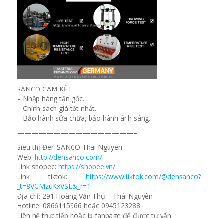
SANCO CAM KẾT
– Nhập hàng tận gốc.
– Chính sách giá tốt nhất.
– Bảo hành sửa chữa, bảo hành ánh sáng.
————————————————–
Siêu thị Đèn SANCO Thái Nguyên
Web:
http://densanco.com/
Link shopee:
https://shopee.vn/
Link tiktok:
https://www.tiktok.com/@densanco?
_t=8VGMzuKxVSL&_r=1
Địa chỉ: 291 Hoàng Văn Thụ – Thái Nguyên
Hotline: 0866115966 hoặc 0945123288
Liên hệ trực tiếp hoặc ib fanpage để được tư vấn