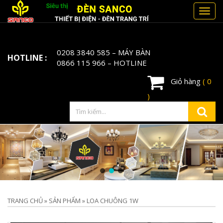
Toggl
navig
0208 3840 585
– MÁY BÀN
HOTLINE :
0866 115 966
– HOTLINE
Giỏ hàng
( 0
)
TRANG CHỦ
»
SẢN PHẨM
»
LOA CHUÔNG 1W