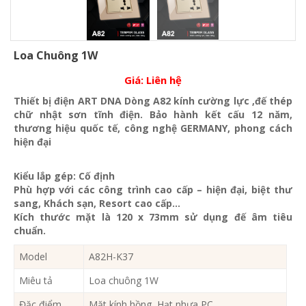
Loa Chuông 1W
Giá:
Liên hệ
Thiết bị điện ART DNA Dòng A82 kính cường lực ,đế thép
chữ nhật sơn tĩnh điện. Bảo hành kết cấu 12 năm,
thương hiệu quốc tế, công nghệ GERMANY, phong cách
hiện đại
Kiểu lắp gép: Cố định
Phù hợp với các công trình cao cấp – hiện đại, biệt thư
sang, Khách sạn
, Resort cao cấp…
Kích thước mặt là 120 x 73mm sử dụng đế âm tiêu
chuẩn.
Model
A82H-K37
Miêu tả
Loa chuông 1W
Đặc điểm
Mặt kính hồng, Hạt nhựa PC