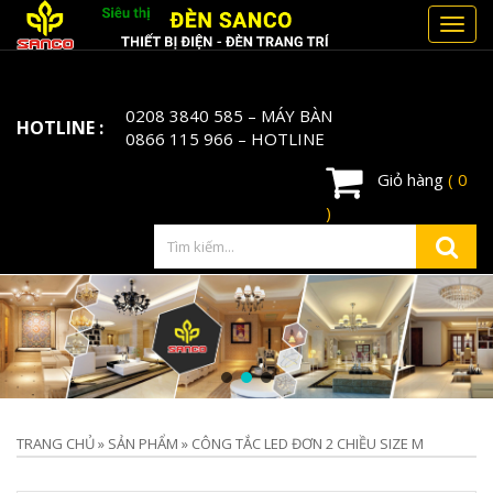
Toggl
navig
0208 3840 585
– MÁY BÀN
HOTLINE :
0866 115 966
– HOTLINE
Giỏ hàng
( 0
)
TRANG CHỦ
»
SẢN PHẨM
»
CÔNG TẮC LED ĐƠN 2 CHIỀU SIZE M