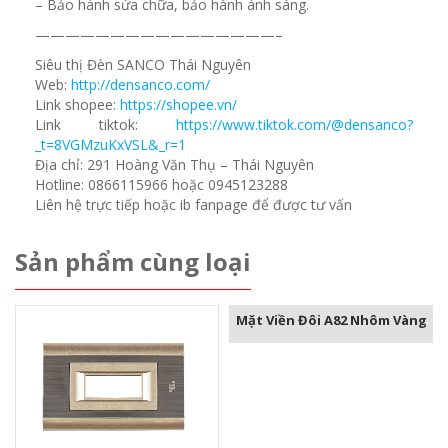
– Bảo hành sửa chữa, bảo hành ánh sáng.
————————————————–
Siêu thị Đèn SANCO Thái Nguyên
Web:
http://densanco.com/
Link shopee:
https://shopee.vn/
Link tiktok:
https://www.tiktok.com/@densanco?
_t=8VGMzuKxVSL&_r=1
Địa chỉ: 291 Hoàng Văn Thụ – Thái Nguyên
Hotline: 0866115966 hoặc 0945123288
Liên hệ trực tiếp hoặc ib fanpage để được tư vấn
Sản phẩm cùng loại
Mặt Viền Đôi A82 Nhôm Vàng