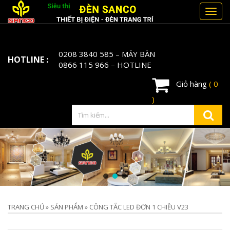
Toggl
navig
0208 3840 585
– MÁY BÀN
HOTLINE :
0866 115 966
– HOTLINE
Giỏ hàng
( 0
)
TRANG CHỦ
»
SẢN PHẨM
»
CÔNG TẮC LED ĐƠN 1 CHIỀU V23