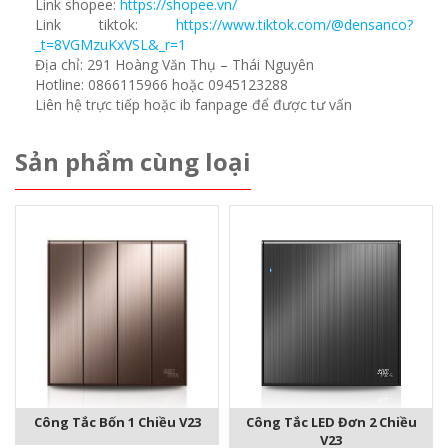
Link shopee:
https://shopee.vn/
Link tiktok:
https://www.tiktok.com/@densanco?
_t=8VGMzuKxVSL&_r=1
Địa chỉ: 291 Hoàng Văn Thụ – Thái Nguyên
Hotline: 0866115966 hoặc 0945123288
Liên hệ trực tiếp hoặc ib fanpage để được tư vấn
Sản phẩm cùng loại
Công Tắc Bốn 1 Chiều V23
Công Tắc LED Đơn 2 Chiều
V23