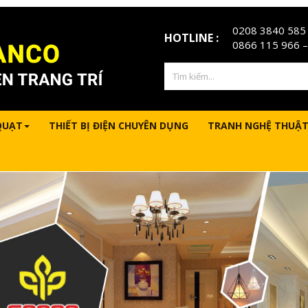
0208 3840 585
HOTLINE :
0866 115 966
–
QUẠT
THIẾT BỊ ĐIỆN CHUYÊN DỤNG
TRANH NGHỆ THUẬT