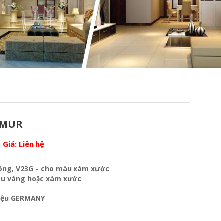
 MUR
Giá:
Liên hệ
ồng, V23G – cho màu xám xước
màu vàng hoặc xám xước
liệu GERMANY