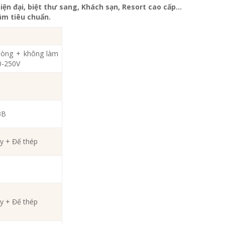
iện đại, biệt thư sang, Khách sạn
, Resort cao cấp…
m tiêu chuẩn.
hòng + không làm
0-250V
3B
y + Đế thép
y + Đế thép