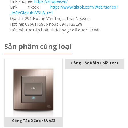
Link shopee:
https://shopee.vn/
Link tiktok:
https://www.tiktok.com/@densanco?
_t=8VGMzuKxVSL&_r=1
Địa chỉ: 291 Hoàng Văn Thụ – Thái Nguyên
Hotline: 0866115966 hoặc 0945123288
Liên hệ trực tiếp hoặc ib fanpage để được tư vấn
Sản phẩm cùng loại
Công Tắc Đôi 1 Chiều V23
Công Tắc 2 Cực 45A V23