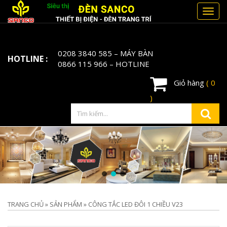
Toggl
navig
0208 3840 585
– MÁY BÀN
HOTLINE :
0866 115 966
– HOTLINE
Giỏ hàng
( 0
)
TRANG CHỦ
»
SẢN PHẨM
»
CÔNG TẮC LED ĐÔI 1 CHIỀU V23