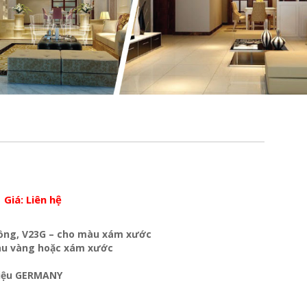
Giá:
Liên hệ
ồng, V23G – cho màu xám xước
màu vàng hoặc xám xước
liệu GERMANY