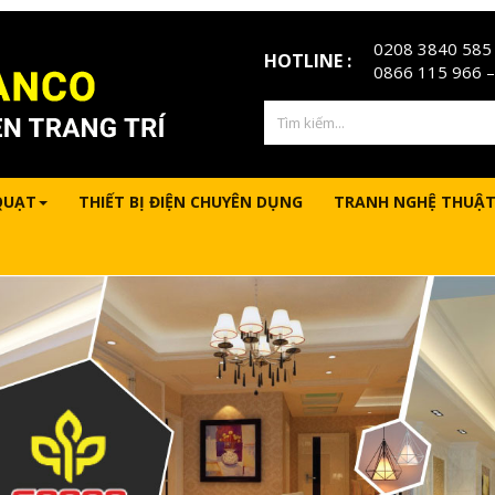
0208 3840 585
HOTLINE :
0866 115 966
–
QUẠT
THIẾT BỊ ĐIỆN CHUYÊN DỤNG
TRANH NGHỆ THUẬT