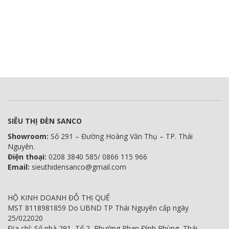
SIÊU THỊ ĐÈN SANCO
Showroom:
Số 291 – Đường Hoàng Văn Thụ – TP. Thái
Nguyên.
Điện thoại:
0208 3840 585/ 0866 115 966
Email:
sieuthidensanco@gmail.com
HỘ KINH DOANH ĐỖ THỊ QUẾ
MST 8118981859 Do UBND TP Thái Nguyên cấp ngày
25/022020
Địa chỉ: Số nhà 291, Tổ 2, Phường Phan Đình Phùng, Thái