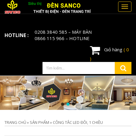
Toggl
navig
0208 3840 585
– MÁY BÀN
HOTLINE :
0866 115 966
– HOTLINE
Giỏ hàng
( 0
)
TRANG CHỦ
»
SẢN PHẨM
»
CÔNG TẮC LED ĐÔI, 1 CHIỀU