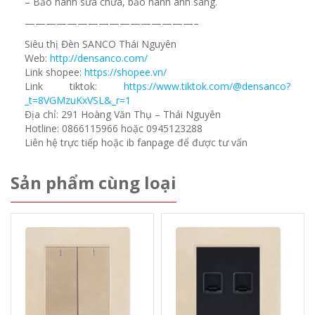
– Bảo hành sửa chữa, bảo hành ánh sáng.
————————————————–
Siêu thị Đèn SANCO Thái Nguyên
Web:
http://densanco.com/
Link shopee:
https://shopee.vn/
Link tiktok:
https://www.tiktok.com/@densanco?
_t=8VGMzuKxVSL&_r=1
Địa chỉ: 291 Hoàng Văn Thụ – Thái Nguyên
Hotline: 0866115966 hoặc 0945123288
Liên hệ trực tiếp hoặc ib fanpage để được tư vấn
Sản phẩm cùng loại