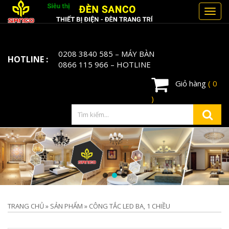
Toggl
navig
0208 3840 585
– MÁY BÀN
HOTLINE :
0866 115 966
– HOTLINE
Giỏ hàng
( 0
)
TRANG CHỦ
»
SẢN PHẨM
»
CÔNG TẮC LED BA, 1 CHIỀU