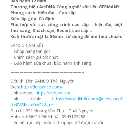
Bảo hành 12 năm
Thương hiệu ArtDNA Công nghệ/ vật liệu GERMANY
Phong cách: Hiện đại – Cao cấp
Kiểu lắp gép: Cố định
Phù hợp với các công trình cao cấp – hiện đại, biệt
thư sang, Khách sạn
, Resort cao cấp…
Kích thước mặt là 86mm sử dụng đế âm tiêu chuẩn.
SANCO CAM KẾT
– Nhập hàng tận gốc.
– Chính sách giá tốt nhất.
– Bảo hành sửa chữa, bảo hành ánh sáng.
————————————————–
Siêu thị Đèn SANCO Thái Nguyên
Web:
http://densanco.com/
Link shopee:
https://shopee.vn/
Link tiktok:
https://www.tiktok.com/@densanco?
_t=8VGMzuKxVSL&_r=1
Địa chỉ: 291 Hoàng Văn Thụ – Thái Nguyên
Hotline: 0866115966 hoặc 0945123288
Liên hệ trực tiếp hoặc ib fanpage để được tư vấn