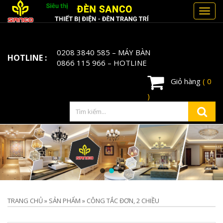
Toggl
navig
0208 3840 585
– MÁY BÀN
HOTLINE :
0866 115 966
– HOTLINE
Giỏ hàng
( 0
)
TRANG CHỦ
»
SẢN PHẨM
»
CÔNG TẮC ĐƠN, 2 CHIỀU