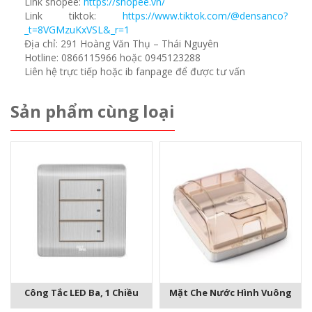
Link shopee:
https://shopee.vn/
Link tiktok:
https://www.tiktok.com/@densanco?
_t=8VGMzuKxVSL&_r=1
Địa chỉ: 291 Hoàng Văn Thụ – Thái Nguyên
Hotline: 0866115966 hoặc 0945123288
Liên hệ trực tiếp hoặc ib fanpage để được tư vấn
Sản phẩm cùng loại
Công Tắc LED Ba, 1 Chiều
Mặt Che Nước Hình Vuông