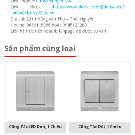
Link shopee:
https://shopee.vn/
Link tiktok:
https://www.tiktok.com/@densanco?
_t=8VGMzuKxVSL&_r=1
Địa chỉ: 291 Hoàng Văn Thụ – Thái Nguyên
Hotline: 0866115966 hoặc 0945123288
Liên hệ trực tiếp hoặc ib fanpage để được tư vấn
Sản phẩm cùng loại
Công Tắc LED Đơn, 1 Chiều
Công Tắc Đôi, 1 Chiều