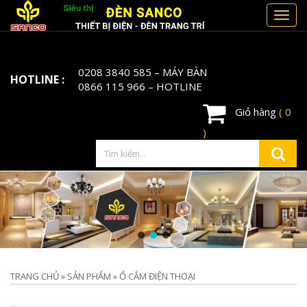
Toggl
navig
0208 3840 585
– MÁY BÀN
HOTLINE :
0866 115 966
– HOTLINE
Giỏ hàng
( 0
)
TRANG CHỦ
»
SẢN PHẨM
»
Ổ CẮM ĐIỆN THOẠI