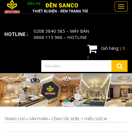
Toggl
navig
0208 3840 585
– MÁY BÀN
HOTLINE :
0866 115 966
– HOTLINE
Giỏ hàng
( 0
)
TRANG CHỦ
»
SẢN PHẨM
»
CÔNG TẮC ĐƠN, 1 CHIỀU SIZE M