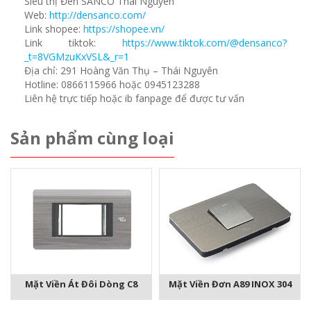
Siêu thị Đèn SANCO Thái Nguyên
Web:
http://densanco.com/
Link shopee:
https://shopee.vn/
Link tiktok:
https://www.tiktok.com/@densanco?
_t=8VGMzuKxVSL&_r=1
Địa chỉ: 291 Hoàng Văn Thụ – Thái Nguyên
Hotline: 0866115966 hoặc 0945123288
Liên hệ trực tiếp hoặc ib fanpage để được tư vấn
Sản phẩm cùng loại
Mặt Viền Át Đôi Dòng C8
Mặt Viền Đơn A89 INOX 304