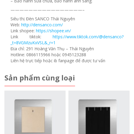
– Bảo hành sửa chữa, bảo hành ánh sáng.
————————————————–
Siêu thị Đèn SANCO Thái Nguyên
Web:
http://densanco.com/
Link shopee:
https://shopee.vn/
Link tiktok:
https://www.tiktok.com/@densanco?
_t=8VGMzuKxVSL&_r=1
Địa chỉ: 291 Hoàng Văn Thụ – Thái Nguyên
Hotline: 0866115966 hoặc 0945123288
Liên hệ trực tiếp hoặc ib fanpage để được tư vấn
Sản phẩm cùng loại