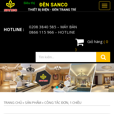
Toggl
navig
0208 3840 585
– MÁY BÀN
HOTLINE :
0866 115 966
– HOTLINE
Giỏ hàng
( 0
)
TRANG CHỦ
»
SẢN PHẨM
»
CÔNG TẮC ĐƠN, 1 CHIỀU