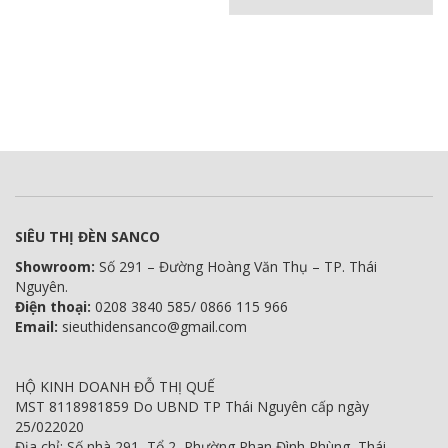
SIÊU THỊ ĐÈN SANCO
Showroom:
Số 291 – Đường Hoàng Văn Thụ – TP. Thái
Nguyên.
Điện thoại:
0208 3840 585/ 0866 115 966
Email:
sieuthidensanco@gmail.com
HỘ KINH DOANH ĐỖ THỊ QUẾ
MST 8118981859 Do UBND TP Thái Nguyên cấp ngày
25/022020
Địa chỉ: Số nhà 291, Tổ 2, Phường Phan Đình Phùng, Thái