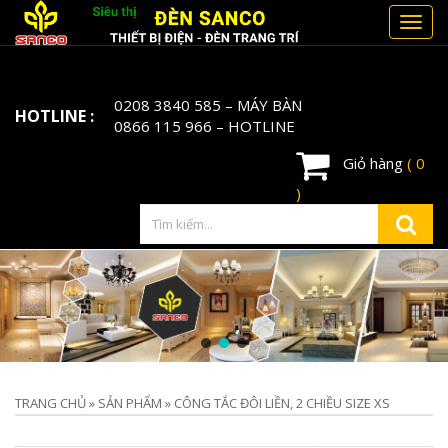
Toggl
navig
0208 3840 585
– MÁY BÀN
HOTLINE :
0866 115 966
– HOTLINE
Giỏ hàng
( 0
)
TRANG CHỦ
»
SẢN PHẨM
»
CÔNG TẮC ĐÔI LIỀN, 2 CHIỀU SIZE XS