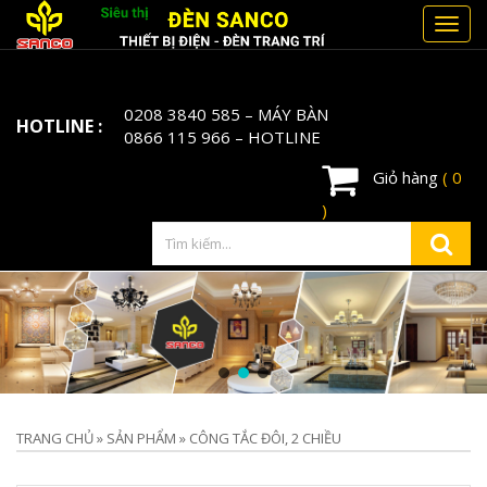
Toggl
navig
0208 3840 585
– MÁY BÀN
HOTLINE :
0866 115 966
– HOTLINE
Giỏ hàng
( 0
)
TRANG CHỦ
»
SẢN PHẨM
»
CÔNG TẮC ĐÔI, 2 CHIỀU