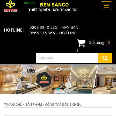
Toggl
navig
0208 3840 585
– MÁY BÀN
HOTLINE :
0866 115 966
– HOTLINE
Giỏ hàng
( 0
)
TRANG CHỦ
»
SẢN PHẨM
»
CÔNG TẮC ĐÔI, 1 CHIỀU