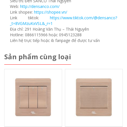
Siêu thị Đèn SANCO Thái Nguyên
Web:
http://densanco.com/
Link shopee:
https://shopee.vn/
Link tiktok:
https://www.tiktok.com/@densanco?
_t=8VGMzuKxVSL&_r=1
Địa chỉ: 291 Hoàng Văn Thụ – Thái Nguyên
Hotline: 0866115966 hoặc 0945123288
Liên hệ trực tiếp hoặc ib fanpage để được tư vấn
Sản phẩm cùng loại