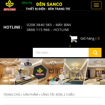
Toggl
navig
0208 3840 585
– MÁY BÀN
HOTLINE :
0866 115 966
– HOTLINE
Giỏ hàng
( 0
)
TRANG CHỦ
»
SẢN PHẨM
»
CẮNG TẮC ĐƠN, 2 CHIỀU