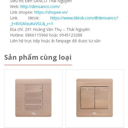
Siêu thị Đèn SANCO Thái Nguyên
Web:
http://densanco.com/
Link shopee:
https://shopee.vn/
Link tiktok:
https://www.tiktok.com/@densanco?
_t=8VGMzuKxVSL&_r=1
Địa chỉ: 291 Hoàng Văn Thụ – Thái Nguyên
Hotline: 0866115966 hoặc 0945123288
Liên hệ trực tiếp hoặc ib fanpage để được tư vấn
Sản phẩm cùng loại