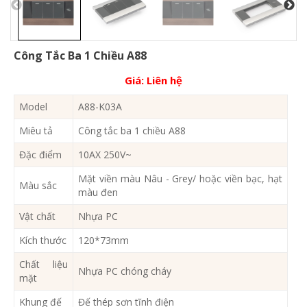
Công Tắc Ba 1 Chiều A88
Giá:
Liên hệ
Model
A88-K03A
Miêu tả
Công tắc ba 1 chiều A88
Đặc điểm
10AX 250V~
Mặt viền màu Nâu - Grey/ hoặc viền bạc, hạt
Màu sắc
màu đen
Vật chất
Nhựa PC
Kích thước
120*73mm
Chất liệu
Nhựa PC chóng cháy
mặt
Khung đế
Đế thép sơn tĩnh điện