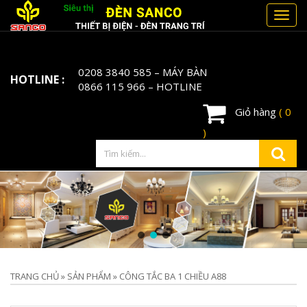
Toggl
navig
0208 3840 585
– MÁY BÀN
HOTLINE :
0866 115 966
– HOTLINE
Giỏ hàng
( 0
)
TRANG CHỦ
»
SẢN PHẨM
»
CÔNG TẮC BA 1 CHIỀU A88