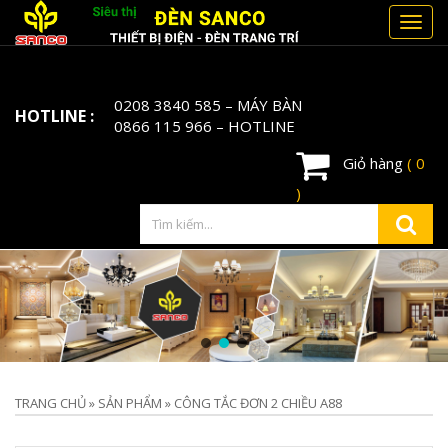
Toggl
navig
0208 3840 585
– MÁY BÀN
HOTLINE :
0866 115 966
– HOTLINE
Giỏ hàng
( 0
)
TRANG CHỦ
»
SẢN PHẨM
»
CÔNG TẮC ĐƠN 2 CHIỀU A88