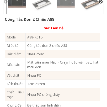
Công Tắc Đơn 2 Chiều A88
Giá:
Liên hệ
Model
A88-K01B
Miêu tả
Công tắc đơn 2 chiều A88
Đặc điểm
10AX 250V~
Mặt viền màu Nâu - Grey/ hoặc viền bạc, hạt
Màu sắc
màu đen
Vật chất
Nhựa PC
Kích thước
120*73mm
Chất liệu
Nhựa PC chóng cháy
mặt
Khung đế
Đế thép sơn tĩnh điện