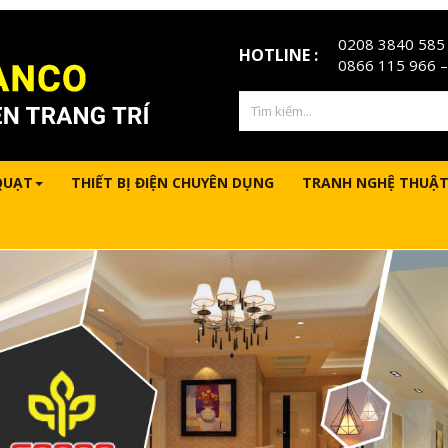
0208 3840 585
HOTLINE :
0866 115 966
–
QUẠT
THIẾT BỊ ĐIỆN CHUYÊN DỤNG
TRANH NGHỆ THUẬT