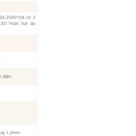
220-250V/10A có 2
LED hoặc hạt dạ
.
h điện
 dày 1.2mm