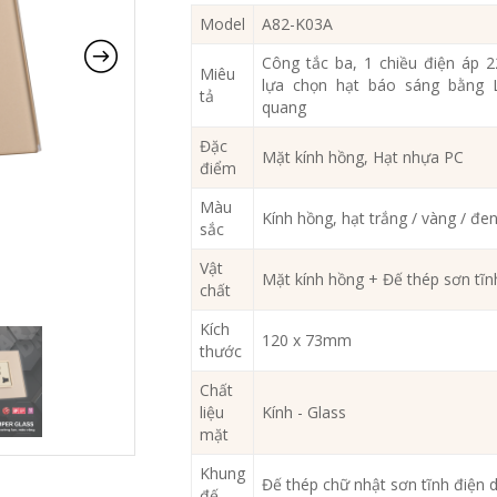
Model
A82-K03A
Công tắc ba, 1 chiều điện áp 
Miêu
lựa chọn hạt báo sáng bằng 
tả
quang
Đặc
Mặt kính hồng, Hạt nhựa PC
điểm
Màu
Kính hồng, hạt trắng / vàng / đen
sắc
Vật
Mặt kính hồng + Đế thép sơn tĩn
chất
Kích
120 x 73mm
thước
Chất
liệu
Kính - Glass
mặt
Khung
Đế thép chữ nhật sơn tĩnh điện
đế