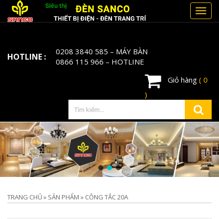
Toggl
navig
0208 3840 585
– MÁY BÀN
HOTLINE :
0866 115 966
– HOTLINE
Giỏ hàng
( 0
)
TRANG CHỦ
»
SẢN PHẨM
»
CÔNG TẮC 20A