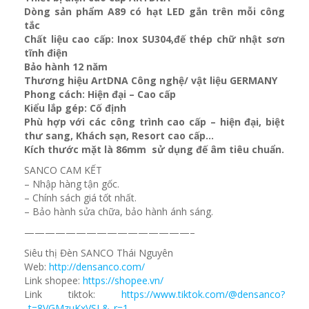
Dòng sản phẩm A89 có hạt LED gắn trên mỗi công
tắc
Chất liệu cao cấp: Inox SU304,đế thép chữ nhật sơn
tĩnh điện
Bảo hành 12 năm
Thương hiệu ArtDNA Công nghệ/ vật liệu GERMANY
Phong cách: Hiện đại – Cao cấp
Kiểu lắp gép: Cố định
Phù hợp với các công trình cao cấp – hiện đại, biệt
thư sang, Khách sạn
, Resort cao cấp…
Kích thước mặt là 86mm sử dụng đế âm tiêu chuẩn.
SANCO CAM KẾT
– Nhập hàng tận gốc.
– Chính sách giá tốt nhất.
– Bảo hành sửa chữa, bảo hành ánh sáng.
————————————————–
Siêu thị Đèn SANCO Thái Nguyên
Web:
http://densanco.com/
Link shopee:
https://shopee.vn/
Link tiktok:
https://www.tiktok.com/@densanco?
_t=8VGMzuKxVSL&_r=1