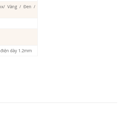
ox/ Vàng / Đen /
h điện dày 1.2mm