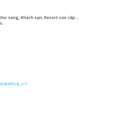
Y
t thư sang, Khách sạn
, Resort cao cấp…
n.
MzuKxVSL&_r=1