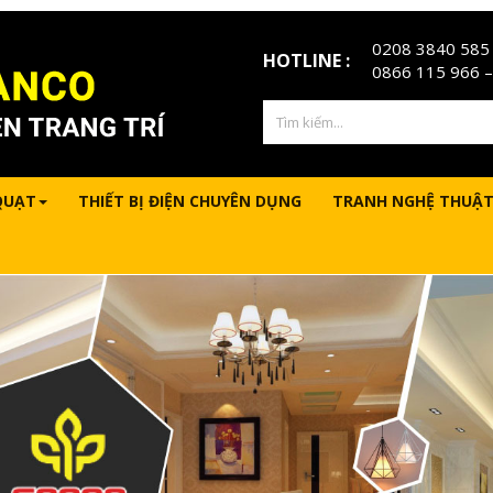
0208 3840 585
HOTLINE :
0866 115 966
–
QUẠT
THIẾT BỊ ĐIỆN CHUYÊN DỤNG
TRANH NGHỆ THUẬT