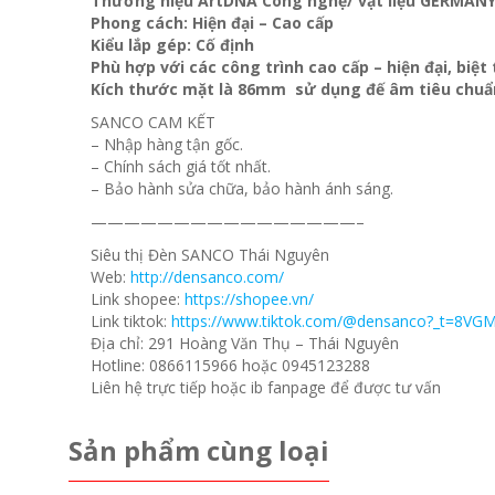
Thương hiệu ArtDNA Công nghệ/ vật liệu GERMAN
Phong cách: Hiện đại – Cao cấp
Kiểu lắp gép: Cố định
Phù hợp với các công trình cao cấp – hiện đại, biệ
Kích thước mặt là 86mm sử dụng đế âm tiêu chuẩ
SANCO CAM KẾT
– Nhập hàng tận gốc.
– Chính sách giá tốt nhất.
– Bảo hành sửa chữa, bảo hành ánh sáng.
————————————————–
Siêu thị Đèn SANCO Thái Nguyên
Web:
http://densanco.com/
Link shopee:
https://shopee.vn/
Link tiktok:
https://www.tiktok.com/@densanco?_t=8VG
Địa chỉ: 291 Hoàng Văn Thụ – Thái Nguyên
Hotline: 0866115966 hoặc 0945123288
Liên hệ trực tiếp hoặc ib fanpage để được tư vấn
Sản phẩm cùng loại