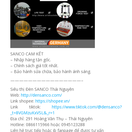
SANCO CAM KẾT
– Nhập hàng tận gốc.
– Chính sách giá tốt nhất.
– Bảo hành sửa chữa, bảo hành ánh sáng.
————————————————–
Siêu thị Đèn SANCO Thái Nguyên
Web:
http://densanco.com/
Link shopee:
https://shopee.vn/
Link tiktok:
https://www.tiktok.com/@densanco?
_t=8VGMzuKxVSL&_r=1
Địa chỉ: 291 Hoàng Văn Thụ – Thái Nguyên
Hotline: 0866115966 hoặc 0945123288
Liên hệ trực tiếp hoặc ib fanpage để được tư vấn