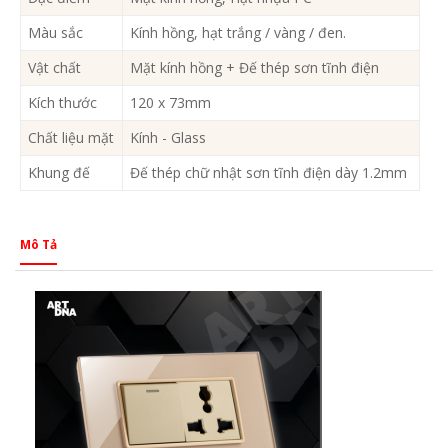
Màu sắc
Kính hồng, hạt trắng / vàng / đen.
Vật chất
Mặt kính hồng + Đế thép sơn tĩnh điện
Kích thước
120 x 73mm
Chất liệu mặt
Kính - Glass
Khung đế
Đế thép chữ nhật sơn tĩnh điện dày 1.2mm
Mô Tả