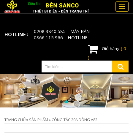
Toggl
navig
0208 3840 585
– MÁY BÀN
HOTLINE :
0866 115 966
– HOTLINE
Giỏ hàng
( 0
)
TRANG CHỦ
»
SẢN PHẨM
»
CÔNG TẮC 20A DÒNG A82