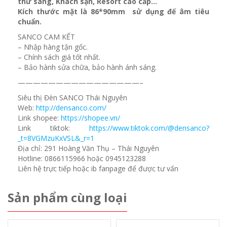
thư sang, Khách sạn
, Resort cao cấp…
Kích thước mặt là 86*90mm sử dụng đế âm tiêu
chuẩn.
SANCO CAM KẾT
– Nhập hàng tận gốc.
– Chính sách giá tốt nhất.
– Bảo hành sửa chữa, bảo hành ánh sáng.
————————————————–
Siêu thị Đèn SANCO Thái Nguyên
Web:
http://densanco.com/
Link shopee:
https://shopee.vn/
Link tiktok:
https://www.tiktok.com/@densanco?
_t=8VGMzuKxVSL&_r=1
Địa chỉ: 291 Hoàng Văn Thụ – Thái Nguyên
Hotline: 0866115966 hoặc 0945123288
Liên hệ trực tiếp hoặc ib fanpage để được tư vấn
Sản phẩm cùng loại