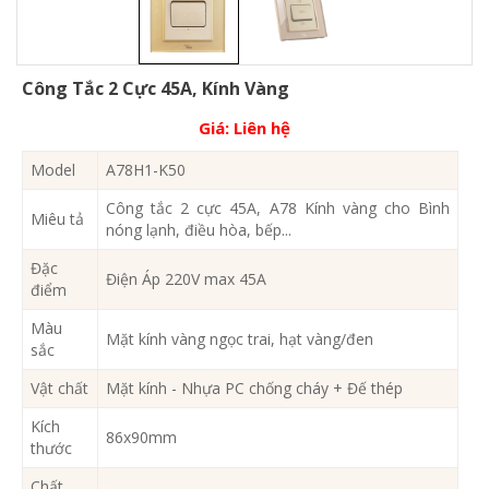
Công Tắc 2 Cực 45A, Kính Vàng
Giá:
Liên hệ
Model
A78H1-K50
Công tắc 2 cực 45A, A78 Kính vàng cho Bình
Miêu tả
nóng lạnh, điều hòa, bếp...
Đặc
Điện Áp 220V max 45A
điểm
Màu
Mặt kính vàng ngọc trai, hạt vàng/đen
sắc
Vật chất
Mặt kính - Nhựa PC chống cháy + Đế thép
Kích
86x90mm
thước
Chất