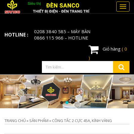
Toggl
navig
0208 3840 585
– MÁY BÀN
HOTLINE :
0866 115 966
– HOTLINE
Giỏ hàng
( 0
)
TRANG CHỦ
»
SẢN PHẨM
»
CÔNG TẮC 2 CỰC 45A, KÍNH VÀNG