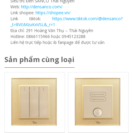
Siêu thị Đèn SANCO Thái Nguyên
Web:
http://densanco.com/
Link shopee:
https://shopee.vn/
Link tiktok:
https://www.tiktok.com/@densanco?
_t=8VGMzuKxVSL&_r=1
Địa chỉ: 291 Hoàng Văn Thụ – Thái Nguyên
Hotline: 0866115966 hoặc 0945123288
Liên hệ trực tiếp hoặc ib fanpage để được tư vấn
Sản phẩm cùng loại