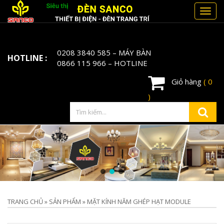
Toggl
navig
0208 3840 585
– MÁY BÀN
HOTLINE :
0866 115 966
– HOTLINE
Giỏ hàng
( 0
)
TRANG CHỦ
»
SẢN PHẨM
»
MẶT KÍNH NĂM GHÉP HẠT MODULE