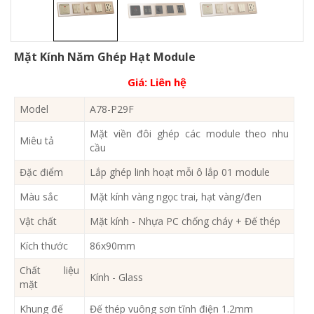
Mặt Kính Năm Ghép Hạt Module
Giá:
Liên hệ
Model
A78-P29F
Mặt viền đôi ghép các module theo nhu
Miêu tả
cầu
Đặc điểm
Lắp ghép linh hoạt mỗi ô lắp 01 module
Màu sắc
Mặt kính vàng ngọc trai, hạt vàng/đen
Vật chất
Mặt kính - Nhựa PC chống cháy + Đế thép
Kích thước
86x90mm
Chất liệu
Kính - Glass
mặt
Khung đế
Đế thép vuông sơn tĩnh điện 1.2mm