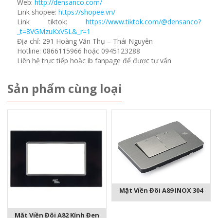
Web:
http://densanco.com/
Link shopee:
https://shopee.vn/
Link tiktok:
https://www.tiktok.com/@densanco?
_t=8VGMzuKxVSL&_r=1
Địa chỉ: 291 Hoàng Văn Thụ – Thái Nguyên
Hotline: 0866115966 hoặc 0945123288
Liên hệ trực tiếp hoặc ib fanpage để được tư vấn
Sản phẩm cùng loại
Mặt Viền Đôi A89 INOX 304
Mặt Viền Đôi A82 Kính Đen