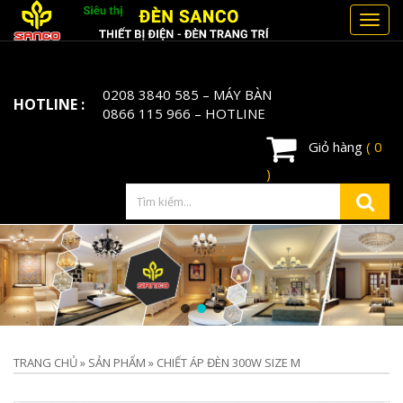
Toggl
navig
0208 3840 585
– MÁY BÀN
HOTLINE :
0866 115 966
– HOTLINE
Giỏ hàng
( 0
)
TRANG CHỦ
»
SẢN PHẨM
»
CHIẾT ÁP ĐÈN 300W SIZE M