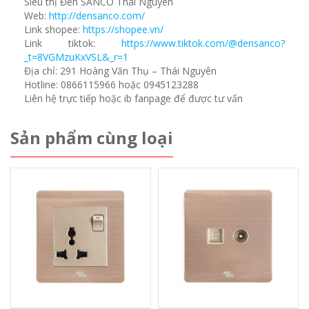
Siêu thị Đèn SANCO Thái Nguyên
Web:
http://densanco.com/
Link shopee:
https://shopee.vn/
Link tiktok:
https://www.tiktok.com/@densanco?
_t=8VGMzuKxVSL&_r=1
Địa chỉ: 291 Hoàng Văn Thụ – Thái Nguyên
Hotline: 0866115966 hoặc 0945123288
Liên hệ trực tiếp hoặc ib fanpage để được tư vấn
Sản phẩm cùng loại