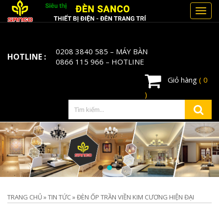
Toggl
navig
0208 3840 585
– MÁY BÀN
HOTLINE :
0866 115 966
– HOTLINE
Giỏ hàng
( 0
)
TRANG CHỦ
»
TIN TỨC
»
ĐÈN ỐP TRẦN VIỀN KIM CƯƠNG HIỆN ĐẠI