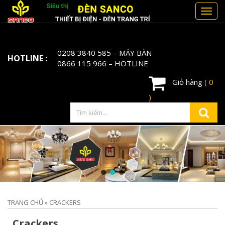
Toggl
navig
0208 3840 585
– MÁY BÀN
HOTLINE :
0866 115 966
– HOTLINE
Giỏ hàng
( 0
)
TRANG CHỦ
»
CRACKERS
Crackers