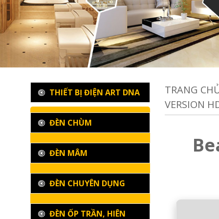
TRANG CH
THIẾT BỊ ĐIỆN ART DNA
VERSION HD
ĐÈN CHÙM
Be
ĐÈN MÂM
ĐÈN CHUYÊN DỤNG
ĐÈN ỐP TRẦN, HIÊN