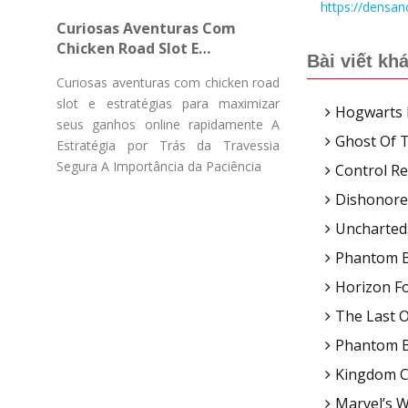
Gücü Pulsuz Fırlanmaların
https://densan
Curiosas Aventuras Com
Chicken Road Slot E
Bài viết kh
Estratégias Para Maximizar
Curiosas aventuras com chicken road
Seus Ganhos Online
slot e estratégias para maximizar
Rapidamente
Hogwarts L
seus ganhos online rapidamente A
Ghost Of T
Estratégia por Trás da Travessia
Segura A Importância da Paciência
Control Re
Dishonored
Uncharted:
Phantom Bl
Horizon Fo
The Last O
Phantom B
Kingdom C
Marvel’s W