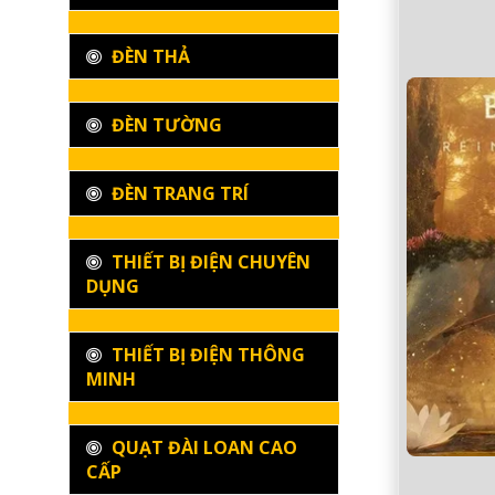
ĐÈN THẢ
ĐÈN TƯỜNG
ĐÈN TRANG TRÍ
THIẾT BỊ ĐIỆN CHUYÊN
DỤNG
THIẾT BỊ ĐIỆN THÔNG
MINH
QUẠT ĐÀI LOAN CAO
CẤP