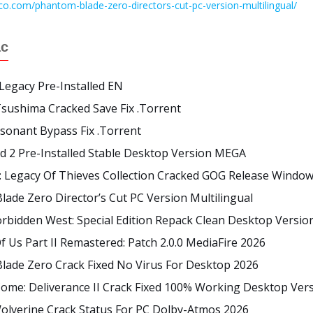
co.com/phantom-blade-zero-directors-cut-pc-version-multilingual/
ác
egacy Pre-Installed EN
sushima Cracked Save Fix .torrent
sonant Bypass Fix .torrent
 2 Pre-Installed Stable Desktop Version MEGA
 Legacy Of Thieves Collection Cracked GOG Release Window
ade Zero Director’s Cut PC Version Multilingual
rbidden West: Special Edition Repack Clean Desktop Versi
f Us Part II Remastered: Patch 2.0.0 MediaFire 2026
lade Zero Crack Fixed No Virus For Desktop 2026
ome: Deliverance II Crack Fixed 100% Working Desktop Ver
olverine Crack Status For PC Dolby-Atmos 2026