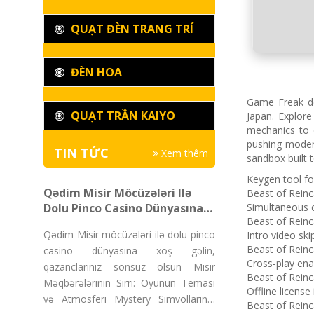
QUẠT ĐÈN TRANG TRÍ
ĐÈN HOA
Game Freak del
QUẠT TRẦN KAIYO
Japan. Explore
mechanics to d
pushing modern
TIN TỨC
Xem thêm
sandbox built t
Keygen tool fo
Qədim Misir Möcüzələri Ilə
Beast of Rein
Dolu Pinco Casino Dünyasına
Simultaneous c
Beast of Rein
Xoş Gəlin, Qazanclarınız
Qədim Misir möcüzələri ilə dolu pinco
Intro video ski
Sonsuz Olsun
Beast of Rein
casino dünyasına xoş gəlin,
Cross-play ena
qazanclarınız sonsuz olsun Misir
Beast of Rein
Məqbərələrinin Sirri: Oyunun Teması
Offline licens
və Atmosferi Mystery Simvollarının
Beast of Rein