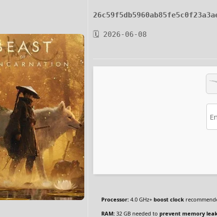
26c59f5db5960ab85fe5c0f23a3a
🗓 2026-06-08
Processor:
4.0 GHz+
boost clock
recommend
RAM:
32 GB needed to
prevent memory lea