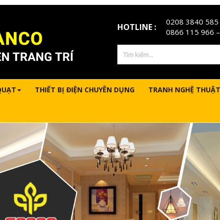
0208 3840 585
HOTLINE :
0866 115 966
–
QUẠT
THIẾT BỊ ĐIỆN CHUYÊN DỤNG
TRANH NGHỆ THUẬT