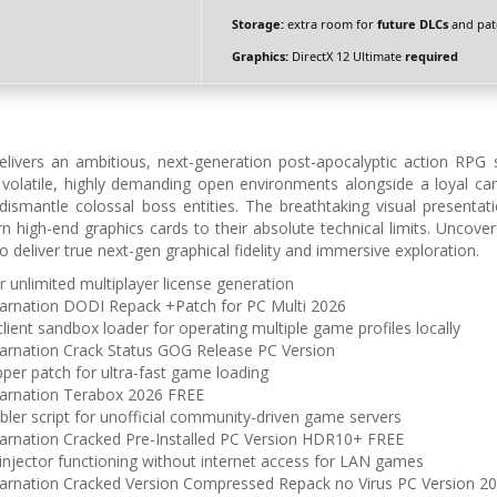
Storage:
extra room for
future DLCs
and pat
Graphics:
DirectX 12 Ultimate
required
ivers an ambitious, next-generation post-apocalyptic action RPG set
 volatile, highly demanding open environments alongside a loyal ca
ismantle colossal boss entities. The breathtaking visual presentat
 high-end graphics cards to their absolute technical limits. Uncover
o deliver true next-gen graphical fidelity and immersive exploration.
r unlimited multiplayer license generation
carnation DODI Repack +Patch for PC Multi 2026
lient sandbox loader for operating multiple game profiles locally
carnation Crack Status GOG Release PC Version
pper patch for ultra-fast game loading
carnation Terabox 2026 FREE
bler script for unofficial community-driven game servers
carnation Cracked Pre-Installed PC Version HDR10+ FREE
e injector functioning without internet access for LAN games
carnation Cracked Version Compressed Repack no Virus PC Version 2