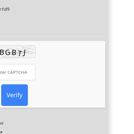
efd9
Verify
ed
ks